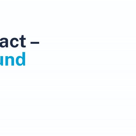
act –
und